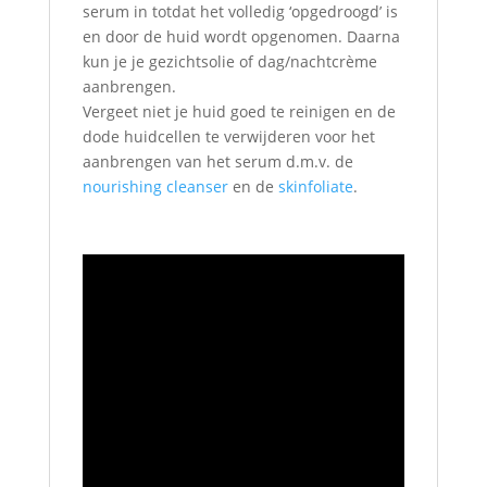
serum in totdat het volledig ‘opgedroogd’ is
en door de huid wordt opgenomen. Daarna
kun je je gezichtsolie of dag/nachtcrème
aanbrengen.
Vergeet niet je huid goed te reinigen en de
dode huidcellen te verwijderen voor het
aanbrengen van het serum d.m.v. de
nourishing cleanser
en de
skinfoliate
.