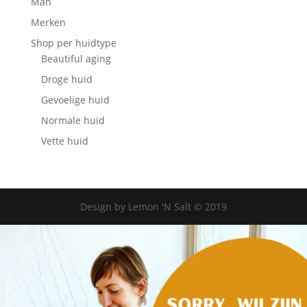
Man
Merken
Shop per huidtype
Beautiful aging
Droge huid
Gevoelige huid
Normale huid
Vette huid
Design by Lemon 'N Salt © 2019