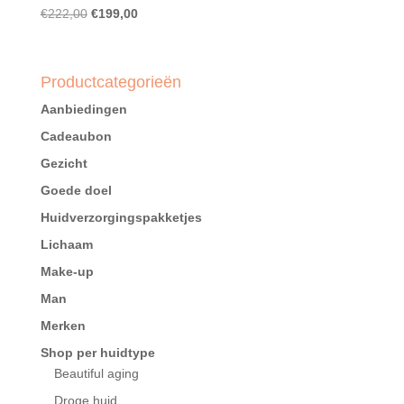
Oorspronkelijke
Huidige
€
222,00
€
199,00
prijs
prijs
was:
is:
€222,00.
€199,00.
Productcategorieën
Aanbiedingen
Cadeaubon
Gezicht
Goede doel
Huidverzorgingspakketjes
Lichaam
Make-up
Man
Merken
Shop per huidtype
Beautiful aging
Droge huid