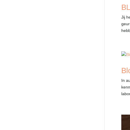
BL
Jij h
geur
hebb
Bl
In a
kenn
labo