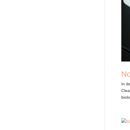
No
In d
Clea
biol