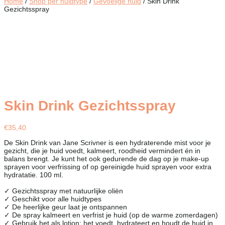
Home
/
Shop per huidtype
/
Gevoelige huid
/ Skin Drink
Gezichtsspray
Skin Drink Gezichtsspray
€
35,40
De Skin Drink van Jane Scrivner is e
en hydraterende mist voor je
gezicht, die je huid voedt, kalmeert, roodheid vermindert én in
balans brengt.
Je kunt het ook gedurende de dag op je make-up
sprayen voor verfrissing of op gereinigde huid sprayen voor extra
hydratatie.
100 ml.
✓ Gezichtsspray met natuurlijke oliën
✓ Geschikt voor alle huidtypes
✓ De heerlijke geur laat je ontspannen
✓ De spray kalmeert en verfrist je huid (op de warme zomerdagen)
✓ Gebruik het als lotion; het voedt, hydrateert en houdt de huid in