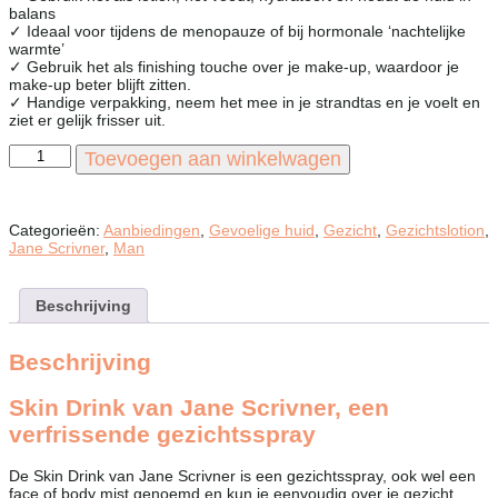
balans
✓ Ideaal voor tijdens de menopauze of bij hormonale ‘nachtelijke
warmte’
✓ Gebruik het als finishing touche over je make-up, waardoor je
make-up beter blijft zitten.
✓ Handige verpakking, neem het mee in je strandtas en je voelt en
ziet er gelijk frisser uit.
Skin
Toevoegen aan winkelwagen
Drink
Gezichtsspray
aantal
Categorieën:
Aanbiedingen
,
Gevoelige huid
,
Gezicht
,
Gezichtslotion
,
Jane Scrivner
,
Man
Beschrijving
Beschrijving
Skin Drink van Jane Scrivner, een
verfrissende gezichtsspray
De Skin Drink van Jane Scrivner is een gezichtsspray, ook wel een
face of body mist genoemd en kun je eenvoudig over je gezicht