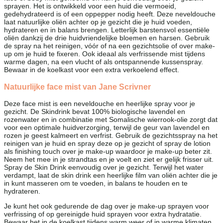
sprayen. Het is ontwikkeld voor een huid die vermoeid,
gedehydrateerd is of een oppepper nodig heeft. Deze neveldouche
laat natuurlijke oliën achter op je gezicht die je huid voeden,
hydrateren en in balans brengen. Letterlijk barstensvol essentiële
oliën dankzij de drie huidvriendelijke bloemen en harsen. Gebruik
de spray na het reinigen, vóór of na een gezichtsolie of over make-
up om je huid te fixeren. Ook ideaal als verfrissende mist tijdens
warme dagen, na een vlucht of als ontspannende kussenspray.
Bewaar in de koelkast voor een extra verkoelend effect.
Natuurlijke face mist van Jane Scrivner
Deze face mist is een neveldouche en heerlijke spray voor je
gezicht. De Skindrink bevat 100% biologische lavendel en
rozenwater en in combinatie met Somalische wierrook-olie zorgt dat
voor een optimale huidverzorging, terwijl de geur van lavendel en
rozen je geest kalmeert en verfrist. Gebruik de gezichtsspray na het
reinigen van je huid en spray deze op je gezicht of spray de lotion
als finishing touch over je make-up waardoor je make-up beter zit.
Neem het mee in je strandtas en je voelt en ziet er gelijk frisser uit.
Spray de Skin Drink eenvoudig over je gezicht. Terwijl het water
verdampt, laat de skin drink een heerlijke film van oliën achter die je
in kunt masseren om te voeden, in balans te houden en te
hydrateren.
Je kunt het ook gedurende de dag over je make-up sprayen voor
verfrissing of op gereinigde huid sprayen voor extra hydratatie.
Bewaar het in de koelkast tijdens warm weer of in warme klimaten