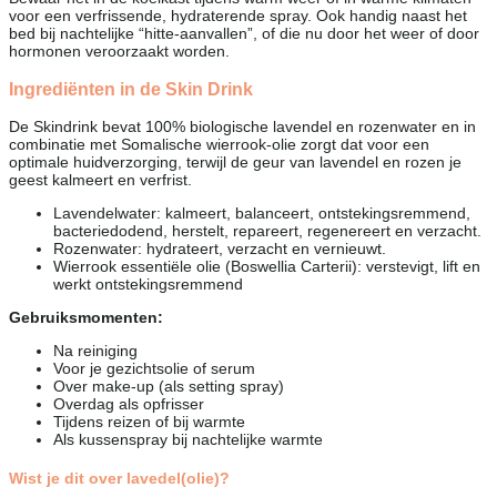
voor een verfrissende, hydraterende spray. Ook handig naast het
bed bij nachtelijke “hitte-aanvallen”, of die nu door het weer of door
hormonen veroorzaakt worden.
Ingrediënten in de Skin Drink
De Skindrink bevat 100% biologische lavendel en rozenwater en in
combinatie met Somalische wierrook-olie zorgt dat voor een
optimale huidverzorging, terwijl de geur van lavendel en rozen je
geest kalmeert en verfrist.
Lavendelwater: kalmeert, balanceert, ontstekingsremmend,
bacteriedodend, herstelt, repareert, regenereert en verzacht.
Rozenwater: hydrateert, verzacht en vernieuwt.
Wierrook essentiële olie (Boswellia Carterii): verstevigt, lift en
werkt ontstekingsremmend
Gebruiksmomenten:
Na reiniging
Voor je gezichtsolie of serum
Over make-up (als setting spray)
Overdag als opfrisser
Tijdens reizen of bij warmte
Als kussenspray bij nachtelijke warmte
Wist je dit over lavedel(olie)?