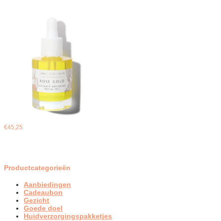
€
45,25
Productcategorieën
Aanbiedingen
Cadeaubon
Gezicht
Goede doel
Huidverzorgingspakketjes