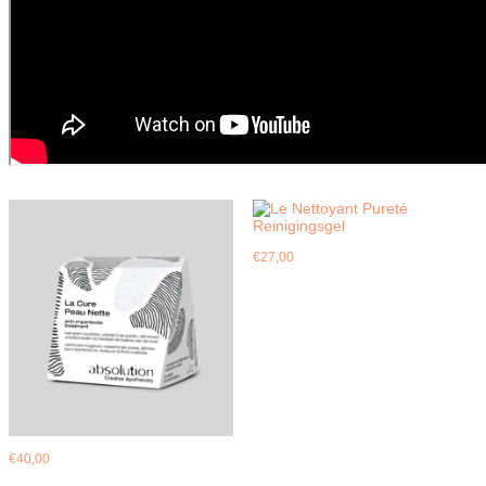
€
27,00
€
40,00