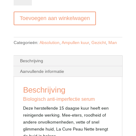
Peau
Nette
Toevoegen aan winkelwagen
Ampullenkuur
aantal
Categorieën:
Absolution
,
Ampullen kuur
,
Gezicht
,
Man
Beschrijving
Aanvullende informatie
Beschrijving
Biologisch anti-imperfectie serum
Deze herstellende 15 daagse kuur heeft een
reinigende werking. Mee-eters, roodheid of
andere onvolkomenheden, vette of snel
glimmende huid, La Cure Peau Nette brengt
de huid in balans.