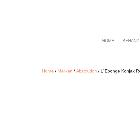
HOME
BEHAND
Home
/
Merken
/
Absolution
/ L’ Eponge Konjak R