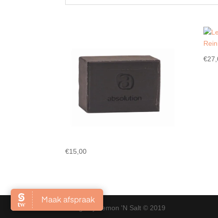
€
27,
€
15,00
Design by Lemon 'N Salt © 2019