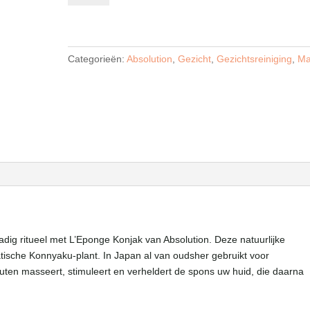
Konjak
Reinigingsspons
aantal
Categorieën:
Absolution
,
Gezicht
,
Gezichtsreiniging
,
M
dig ritueel met L’Eponge Konjak van Absolution. Deze natuurlijke
tische Konnyaku-plant. In Japan al van oudsher gebruikt voor
ten masseert, stimuleert en verheldert de spons uw huid, die daarna