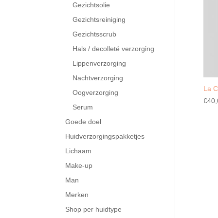
Gezichtsolie
Gezichtsreiniging
Gezichtsscrub
Hals / decolleté verzorging
Lippenverzorging
Nachtverzorging
La C
Oogverzorging
€
40,
Serum
Goede doel
Huidverzorgingspakketjes
Lichaam
Make-up
Man
Merken
Shop per huidtype