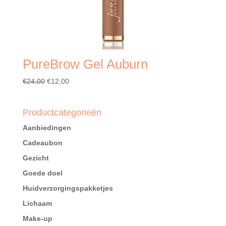
PureBrow Gel Auburn
Oorspronkelijke
Huidige
€
24,00
€
12,00
prijs
prijs
was:
is:
Productcategorieën
€24,00.
€12,00.
Aanbiedingen
Cadeaubon
Gezicht
Goede doel
Huidverzorgingspakketjes
Lichaam
Make-up