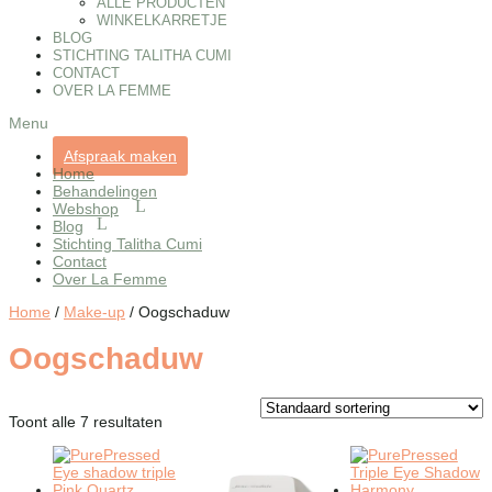
ALLE PRODUCTEN
WINKELKARRETJE
BLOG
STICHTING TALITHA CUMI
CONTACT
OVER LA FEMME
Menu
Afspraak maken
Home
Behandelingen
Webshop
Blog
Stichting Talitha Cumi
Contact
Over La Femme
Home
/
Make-up
/ Oogschaduw
Oogschaduw
Toont alle 7 resultaten