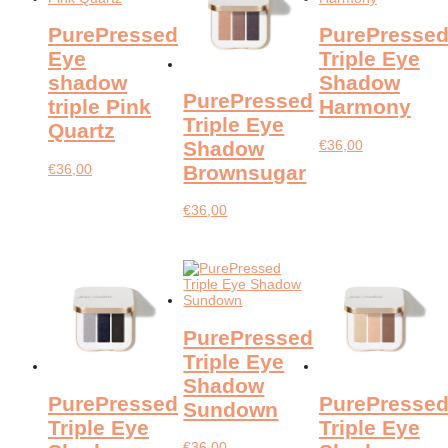
PurePressed
PurePresse
Eye
Triple Eye
shadow
Shadow
PurePressed
triple Pink
Harmony
Triple Eye
Quartz
€
36,00
Shadow
€
36,00
Brownsugar
€
36,00
PurePressed
Triple Eye
Shadow
PurePressed
PurePresse
Sundown
Triple Eye
Triple Eye
€
36,00