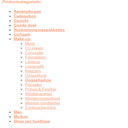
Productcategorieën
Aanbiedingen
Cadeaubon
Gezicht
Goede doel
Huidverzorgingspakketjes
Lichaam
Make-up
Blush
CC cream
Concealer
Foundation
Lipgloss
Lippenstift
Mascara
Oogpotlood
Oogschaduw
Penselen
Primer & Finisher
Wenkbrauwgel
Wenkbrouwpotlood
Wimper conditioner
Zonbescherming
Man
Merken
Shop per huidtype