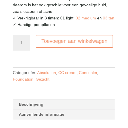
daarom is het ook geschikt voor een gevoelige huid,
zoals eczeem of acne
✓ Verkrijgbaar in 3 tinten: 01 light,
02 medium
en
03 tan
✓ Handige pompflacon
La
Toevoegen aan winkelwagen
crème
du
Teint
Getinte
Dagcrème
Categorieën:
Absolution
,
CC cream
,
Concealer
,
Light
Foundation
,
Gezicht
01
aantal
Beschrijving
Aanvullende informatie