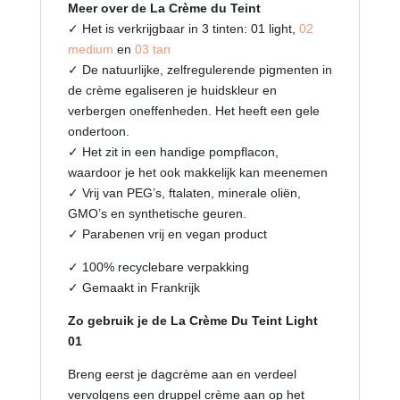
Meer over de La Crème du Teint
✓ Het is verkrijgbaar in 3 tinten: 01 light,
02
medium
en
03 tan
✓
De natuurlijke, zelfregulerende pigmenten in
de crème egaliseren je huidskleur en
verbergen oneffenheden. Het heeft een gele
ondertoon.
✓ Het zit in een handige pompflacon,
waardoor je het ook makkelijk kan meenemen
✓ Vrij van PEG’s,
ftalaten, minerale oliën,
GMO’s en synthetische geuren.
✓ Parabenen vrij en vegan product
✓ 100% recyclebare verpakking
✓ Gemaakt in Frankrijk
Zo gebruik je de La Crème Du Teint Light
01
Breng eerst je dagcrème aan en verdeel
vervolgens een druppel crème aan op het