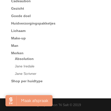
Cadeaubon
Gezicht
Goede doel
Huidverzorgingspakketjes
Lichaam
Make-up
Man
Merken
Absolution
Jane Iredale
Jane Scrivner
Shop per huidtype
Design by Lemon 'N Salt © 2019