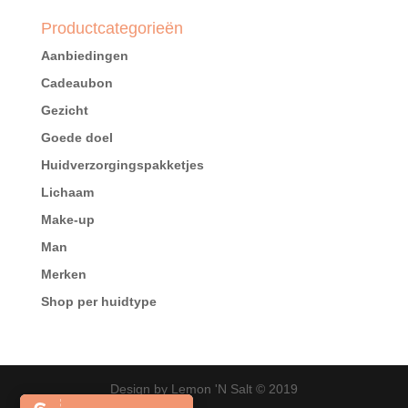
Productcategorieën
Aanbiedingen
Cadeaubon
Gezicht
Goede doel
Huidverzorgingspakketjes
Lichaam
Make-up
Man
Merken
Shop per huidtype
Design by Lemon 'N Salt © 2019