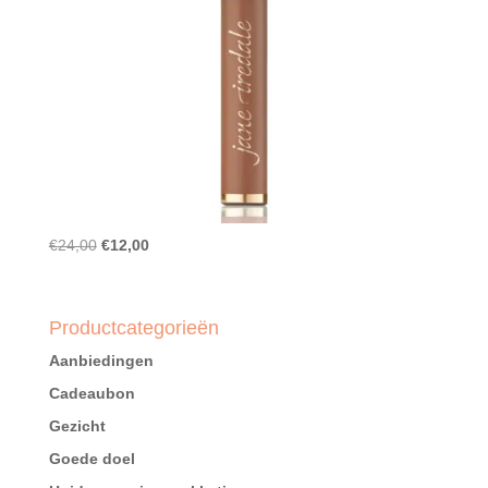
Oorspronkelijke
Huidige
€
24,00
€
12,00
prijs
prijs
was:
is:
€24,00.
€12,00.
Productcategorieën
Aanbiedingen
Cadeaubon
Gezicht
Goede doel